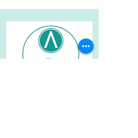
Attrezzatura
Ala srl
P.IVA
05021100267
Via Abate Tommas
o 66